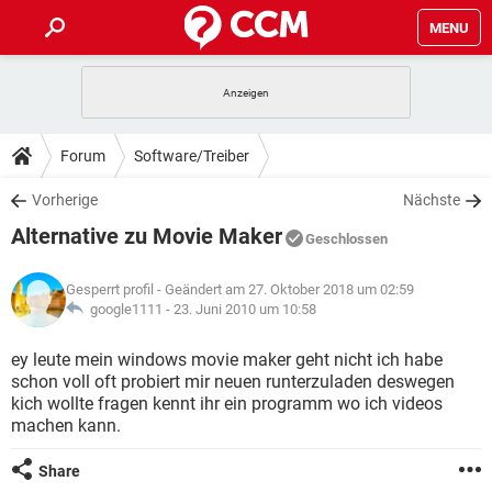
MENU
HOME
SPIELE
STREAMING
TIPPS & TRICKS
Forum
Software/Treiber
ANDROID
IOS
SPIELE
STREAMING
DOWNLOADS
Vorherige
Nächste
WINDOWS 10
INSTAGRAM
ANDROID
IOS
Alternative zu Movie Maker
WHATSAPP
SPIELE
TIKTOK
STREAMING
Geschlossen
FORUM
WINDOWS 10
INSTAGRAM
FACEBOOK
ANDROID
HARDWARE
IOS
Gesperrt profil
- Geändert am 27. Oktober 2018 um 02:59
WHATSAPP
SPIELE
TIKTOK
STREAMING
LEXIKON
google1111 -
23. Juni 2010 um 10:58
WINDOWS 10
INSTAGRAM
FACEBOOK
ANDROID
HARDWARE
IOS
WHATSAPP
SPIELE
TIKTOK
STREAMING
ey leute mein windows movie maker geht nicht ich habe
WINDOWS 10
INSTAGRAM
schon voll oft probiert mir neuen runterzuladen deswegen
FACEBOOK
ANDROID
HARDWARE
IOS
kich wollte fragen kennt ihr ein programm wo ich videos
WHATSAPP
TIKTOK
machen kann.
WINDOWS 10
INSTAGRAM
FACEBOOK
HARDWARE
WHATSAPP
TIKTOK
Share