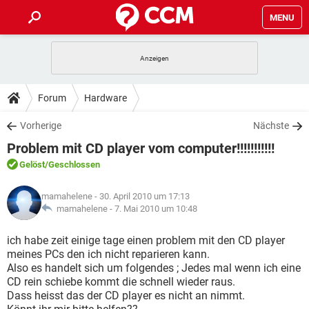
MENU
HOME
SPIELE
STREAMING
TIPPS & TRICKS
Forum
Hardware
ANDROID
IOS
SPIELE
STREAMING
DOWNLOADS
Vorherige
Nächste
WINDOWS 10
INSTAGRAM
ANDROID
IOS
Problem mit CD player vom computer!!!!!!!!!!!
WHATSAPP
SPIELE
TIKTOK
STREAMING
FORUM
WINDOWS 10
INSTAGRAM
Gelöst
/Geschlossen
FACEBOOK
ANDROID
HARDWARE
IOS
WHATSAPP
SPIELE
TIKTOK
STREAMING
LEXIKON
WINDOWS 10
mamahelene
- 30. April 2010 um 17:13
INSTAGRAM
FACEBOOK
ANDROID
HARDWARE
IOS
mamahelene -
7. Mai 2010 um 10:48
WHATSAPP
SPIELE
TIKTOK
STREAMING
WINDOWS 10
INSTAGRAM
ich habe zeit einige tage einen problem mit den CD player
FACEBOOK
ANDROID
HARDWARE
IOS
meines PCs den ich nicht reparieren kann.
WHATSAPP
TIKTOK
Also es handelt sich um folgendes ; Jedes mal wenn ich eine
WINDOWS 10
INSTAGRAM
FACEBOOK
HARDWARE
CD rein schiebe kommt die schnell wieder raus.
WHATSAPP
TIKTOK
Dass heisst das der CD player es nicht an nimmt.