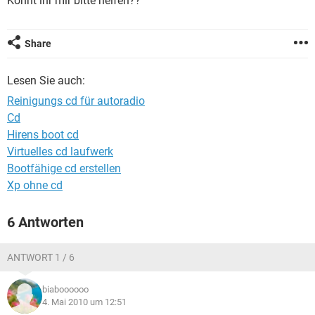
Könnt ihr mir bitte helfen??
FACEBOOK
HARDWARE
Share
Lesen Sie auch:
Reinigungs cd für autoradio
Cd
Hirens boot cd
Virtuelles cd laufwerk
Bootfähige cd erstellen
Xp ohne cd
6 Antworten
ANTWORT 1 / 6
biaboooooo
4. Mai 2010 um 12:51