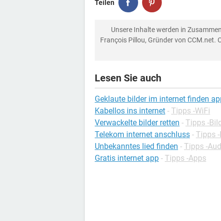
Teilen
Unsere Inhalte werden in Zusammen
François Pillou, Gründer von CCM.net. 
Lesen Sie auch
Geklaute bilder im internet finden a
Kabellos ins internet
-
Tipps -WiFi
Verwackelte bilder retten
-
Tipps -Bi
Telekom internet anschluss
-
Tipps -
Unbekanntes lied finden
-
Tipps -Aud
Gratis internet app
-
Tipps -Apps