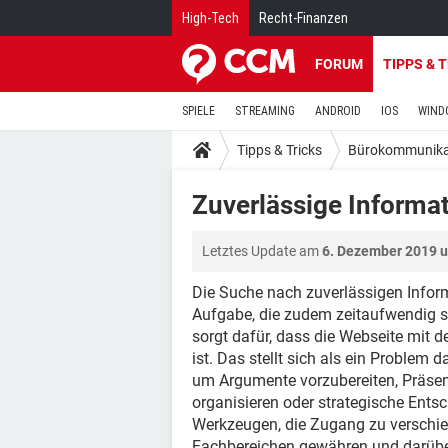
High-Tech
Recht-Finanzen
FORUM
TIPPS & 
SPIELE
STREAMING
ANDROID
IOS
WIND
Tipps & Tricks
Bürokommunika
Zuverlässige Informat
Letztes Update am
6. Dezember 2019 
Die Suche nach zuverlässigen Informa
Aufgabe, die zudem zeitaufwendig 
sorgt dafür, dass die Webseite mit de
ist. Das stellt sich als ein Problem 
um Argumente vorzubereiten, Präsen
organisieren oder strategische Entsc
Werkzeugen, die Zugang zu verschi
Fachbereichen gewähren und darüber