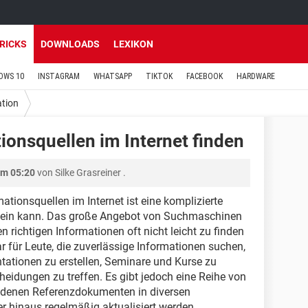
TRICKS
DOWNLOADS
LEXIKON
OWS 10
INSTAGRAM
WHATSAPP
TIKTOK
FACEBOOK
HARDWARE
tion
ionsquellen im Internet finden
um 05:20
von
Silke Grasreiner
.
tionsquellen im Internet ist eine komplizierte
sein kann. Das große Angebot von Suchmaschinen
n richtigen Informationen oft nicht leicht zu finden
dar für Leute, die zuverlässige Informationen suchen,
tationen zu erstellen, Seminare und Kurse zu
heidungen zu treffen. Es gibt jedoch eine Reihe von
edenen Referenzdokumenten in diversen
 hinaus regelmäßig aktualisiert werden.