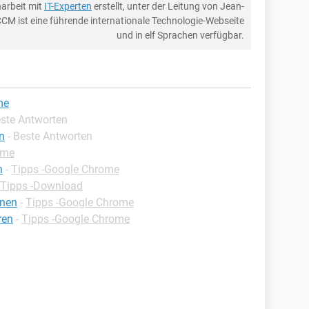
arbeit mit
IT-Experten
erstellt, unter der Leitung von Jean-
CCM ist eine führende internationale Technologie-Webseite
und in elf Sprachen verfügbar.
me
este Antworten
n
- Beste Antworten
ome
n
-
Tipps -Google Chrome
Tipps -Download
fnen
-
Tipps -Google Chrome
ren
-
Tipps -Google Chrome