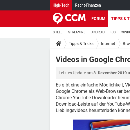
High-Tech
Recht-Finanzen
FORUM
TIPPS & 
SPIELE
STREAMING
ANDROID
IOS
WIND
Tipps & Tricks
Internet
Bro
Videos in Google Chr
Letztes Update am
8. Dezember 2019 
Es gibt eine einfache Möglichkeit, 
Google Chrome als Web-Browser benu
Chrome YouTube Downloader herunter
Download-Leiste auf der YouTube-Web
Lieblingsvideos herunterladen könn