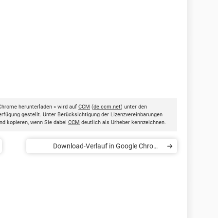
Chrome herunterladen » wird auf
CCM
(
de.ccm.net
) unter den
rfügung gestellt. Unter Berücksichtigung der Lizenzvereinbarungen
nd kopieren, wenn Sie dabei
CCM
deutlich als Urheber kennzeichnen.
Download-Verlauf in Google Chrome
anzeigen