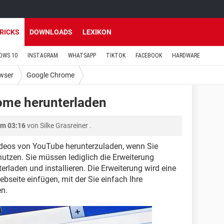
TRICKS
DOWNLOADS
LEXIKON
OWS 10
INSTAGRAM
WHATSAPP
TIKTOK
FACEBOOK
HARDWARE
wser
Google Chrome
ome herunterladen
um 03:16
von
Silke Grasreiner
.
Videos von YouTube herunterzuladen, wenn Sie
tzen. Sie müssen lediglich die Erweiterung
laden und installieren. Die Erweiterung wird eine
seite einfügen, mit der Sie einfach Ihre
en.