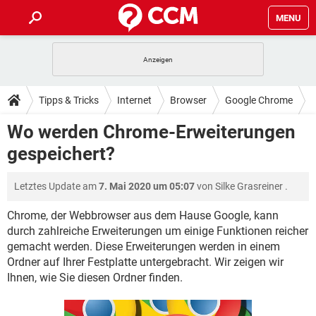
MENU
HOME
SPIELE
STREAMING
TIPPS & TRICKS
Tipps & Tricks
Internet
Browser
Google Chrome
ANDROID
IOS
SPIELE
STREAMING
DOWNLOADS
Wo werden Chrome-Erweiterungen
WINDOWS 10
INSTAGRAM
ANDROID
IOS
gespeichert?
WHATSAPP
SPIELE
TIKTOK
STREAMING
FORUM
WINDOWS 10
INSTAGRAM
FACEBOOK
ANDROID
HARDWARE
IOS
Letztes Update am
7. Mai 2020 um 05:07
von
Silke Grasreiner
.
WHATSAPP
SPIELE
TIKTOK
STREAMING
LEXIKON
WINDOWS 10
INSTAGRAM
FACEBOOK
ANDROID
HARDWARE
IOS
Chrome, der Webbrowser aus dem Hause Google, kann
WHATSAPP
SPIELE
TIKTOK
STREAMING
durch zahlreiche Erweiterungen um einige Funktionen reicher
WINDOWS 10
INSTAGRAM
gemacht werden. Diese Erweiterungen werden in einem
FACEBOOK
ANDROID
HARDWARE
IOS
Ordner auf Ihrer Festplatte untergebracht. Wir zeigen wir
WHATSAPP
TIKTOK
WINDOWS 10
INSTAGRAM
Ihnen, wie Sie diesen Ordner finden.
FACEBOOK
HARDWARE
WHATSAPP
TIKTOK