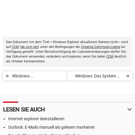
Das Dokument mit dem Titel « Windows Explorer aktualisiert Dateien nicht » wird
auf
CCM
(
de.ccm.net
) unter den Bedingungen der
Creative Commons-Lizenz
zur
Verfügung gestellt. Unter Berücksichtigung der Lizenzvereinbarungen dürfen Sie
das Dokument verwenden, verändern und kopieren, wenn Sie dabei
CCM
deutlich
als Urheber kennzeichnen.
Windows-
Windows: Das System mit
Dateisystemfehler: Was
der Eingabeaufforderung
tun?
wiederherstellen
LESEN SIE AUCH
Internet explorer deinstallieren
Outlook: E-Mails manuell als gelesen markieren