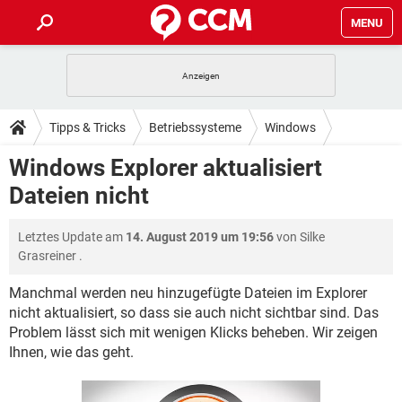
MENU
HOME
SPIELE
STREAMING
TIPPS & TRICKS
Tipps & Tricks
Betriebssysteme
Windows
ANDROID
IOS
SPIELE
STREAMING
DOWNLOADS
Windows Explorer aktualisiert
WINDOWS 10
INSTAGRAM
ANDROID
IOS
Dateien nicht
WHATSAPP
SPIELE
TIKTOK
STREAMING
FORUM
WINDOWS 10
INSTAGRAM
FACEBOOK
ANDROID
HARDWARE
IOS
Letztes Update am
14. August 2019 um 19:56
von
Silke
WHATSAPP
SPIELE
TIKTOK
STREAMING
LEXIKON
WINDOWS 10
Grasreiner
.
INSTAGRAM
FACEBOOK
ANDROID
HARDWARE
IOS
WHATSAPP
SPIELE
TIKTOK
STREAMING
Manchmal werden neu hinzugefügte Dateien im Explorer
WINDOWS 10
INSTAGRAM
nicht aktualisiert, so dass sie auch nicht sichtbar sind. Das
FACEBOOK
ANDROID
HARDWARE
IOS
Problem lässt sich mit wenigen Klicks beheben. Wir zeigen
WHATSAPP
TIKTOK
WINDOWS 10
INSTAGRAM
Ihnen, wie das geht.
FACEBOOK
HARDWARE
WHATSAPP
TIKTOK