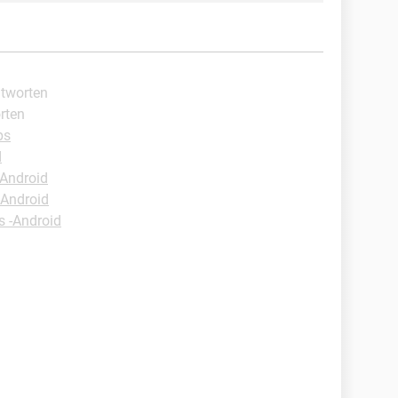
ntworten
rten
ps
d
-Android
-Android
s -Android