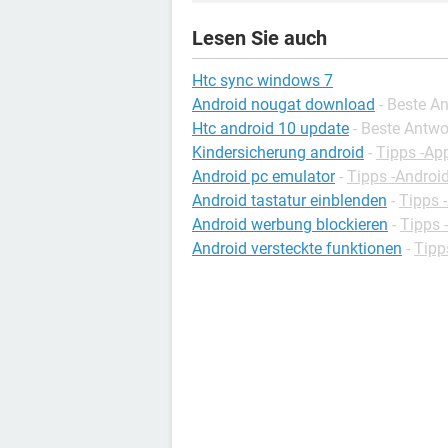
Lesen Sie auch
Htc sync windows 7
Android nougat download
- Beste A
Htc android 10 update
- Beste Antwo
Kindersicherung android
-
Tipps -Ap
Android pc emulator
-
Tipps -Androi
Android tastatur einblenden
-
Tipps 
Android werbung blockieren
-
Tipps 
Android versteckte funktionen
-
Tipp