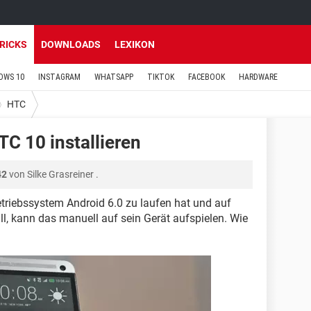
TRICKS
DOWNLOADS
LEXIKON
OWS 10
INSTAGRAM
WHATSAPP
TIKTOK
FACEBOOK
HARDWARE
HTC
C 10 installieren
42
von
Silke Grasreiner
.
riebssystem Android 6.0 zu laufen hat und auf
ll, kann das manuell auf sein Gerät aufspielen. Wie