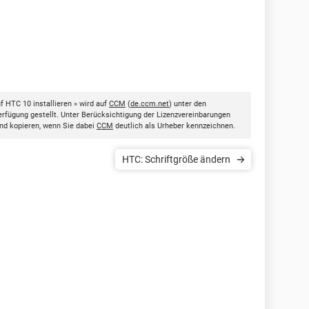
 HTC 10 installieren » wird auf
CCM
(
de.ccm.net
) unter den
rfügung gestellt. Unter Berücksichtigung der Lizenzvereinbarungen
nd kopieren, wenn Sie dabei
CCM
deutlich als Urheber kennzeichnen.
HTC: Schriftgröße ändern