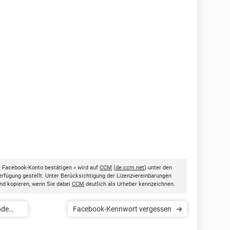
r Facebook-Konto bestätigen » wird auf
CCM
(
de.ccm.net
) unter den
rfügung gestellt. Unter Berücksichtigung der Lizenzvereinbarungen
nd kopieren, wenn Sie dabei
CCM
deutlich als Urheber kennzeichnen.
nde
Facebook-Kennwort vergessen