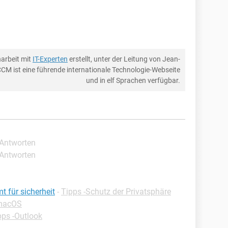
arbeit mit
IT-Experten
erstellt, unter der Leitung von Jean-
CCM ist eine führende internationale Technologie-Webseite
und in elf Sprachen verfügbar.
 Antworten
 Antworten
 für sicherheit
-
Tipps -Schutz der Privatsphäre
-macOS
pps -Outlook