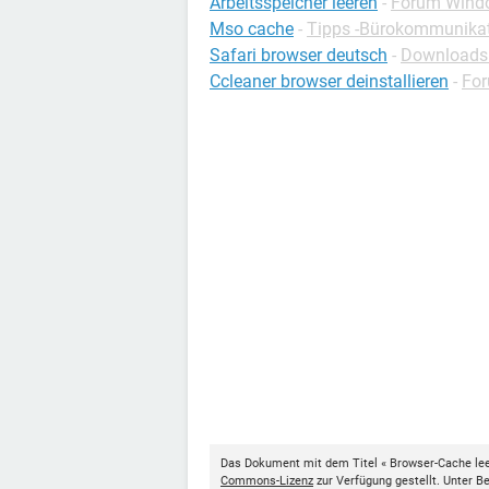
Arbeitsspeicher leeren
-
Forum Wind
Mso cache
-
Tipps -Bürokommunika
Safari browser deutsch
-
Downloads -
Ccleaner browser deinstallieren
-
Fo
Das Dokument mit dem Titel « Browser-Cache lee
Commons-Lizenz
zur Verfügung gestellt. Unter 