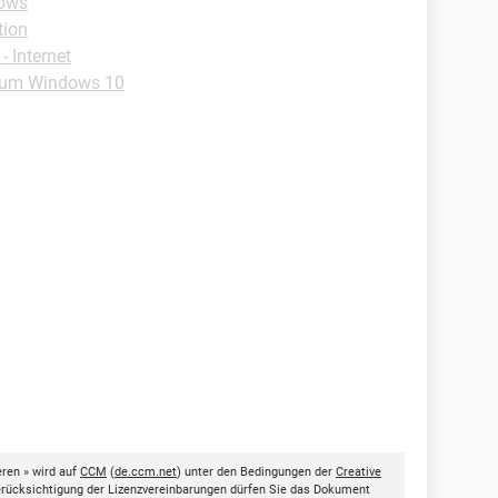
ows
tion
 Internet
rum Windows 10
ren » wird auf
CCM
(
de.ccm.net
) unter den Bedingungen der
Creative
Berücksichtigung der Lizenzvereinbarungen dürfen Sie das Dokument