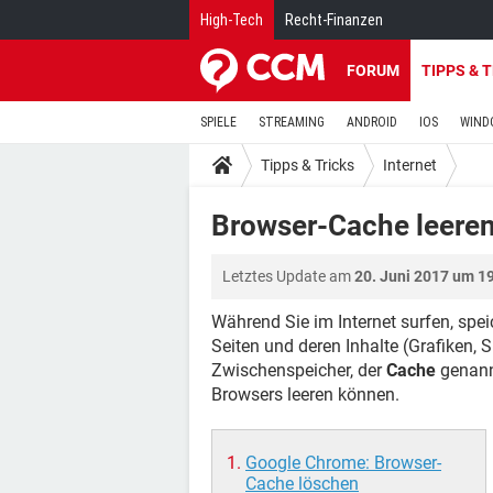
High-Tech
Recht-Finanzen
FORUM
TIPPS & 
SPIELE
STREAMING
ANDROID
IOS
WIND
Tipps & Tricks
Internet
Browser-Cache leere
Letztes Update am
20. Juni 2017 um 1
Während Sie im Internet surfen, spei
Seiten und deren Inhalte (Grafiken, 
Zwischenspeicher, der
Cache
genannt
Browsers leeren können.
Google Chrome: Browser-
Cache löschen