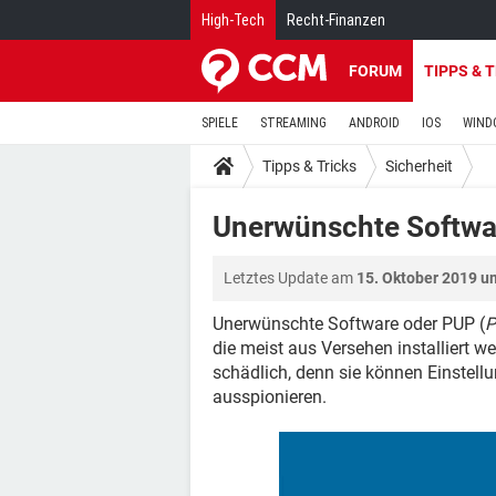
High-Tech
Recht-Finanzen
FORUM
TIPPS & 
SPIELE
STREAMING
ANDROID
IOS
WIND
Tipps & Tricks
Sicherheit
Unerwünschte Softwa
Letztes Update am
15. Oktober 2019 u
Unerwünschte Software oder PUP (
P
die meist aus Versehen installiert w
schädlich, denn sie können Einstel
ausspionieren.