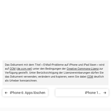
Das Dokument mit dem Titel « E-Mail-Probleme auf iPhone und iPad lösen » wird
auf
CCM
(
de.ccm.net
) unter den Bedingungen der
Creative Commons-Lizenz
zur
Verfügung gestellt. Unter Berücksichtigung der Lizenzvereinbarungen dürfen Sie
das Dokument verwenden, verändern und kopieren, wenn Sie dabei
CCM
deutlich
als Urheber kennzeichnen.
iPhone 6: Apps löschen
iPhone 14:
Erscheinungsdatum, Preis,
Funktionen