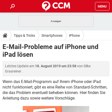
MENU
HOME
SPIELE
STREAMING
TIPPS & TRICKS
Tipps & Tricks
Smartphones
iPhone
ANDROID
IOS
SPIELE
STREAMING
DOWNLOADS
E-Mail-Probleme auf iPhone und
WINDOWS 10
INSTAGRAM
ANDROID
IOS
iPad lösen
WHATSAPP
SPIELE
TIKTOK
STREAMING
FORUM
WINDOWS 10
INSTAGRAM
FACEBOOK
ANDROID
HARDWARE
IOS
Letztes Update am
18. August 2019 um 23:58
von
Silke
WHATSAPP
SPIELE
TIKTOK
STREAMING
LEXIKON
WINDOWS 10
Grasreiner
.
INSTAGRAM
FACEBOOK
ANDROID
HARDWARE
IOS
WHATSAPP
SPIELE
TIKTOK
STREAMING
Wenn das E-Mail-Programm auf Ihrem iPhone oder iPad
WINDOWS 10
INSTAGRAM
nicht funktioniert, gibt es eine Reihe von Standard-Schritten,
FACEBOOK
ANDROID
HARDWARE
IOS
die das Problem eventuell beheben können. Hier finden Sie
WHATSAPP
TIKTOK
WINDOWS 10
INSTAGRAM
Anleitung dazu sowie weitere Vorschläge.
FACEBOOK
HARDWARE
WHATSAPP
TIKTOK