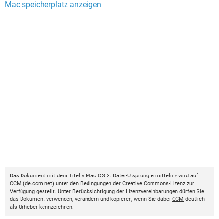
Mac speicherplatz anzeigen
Das Dokument mit dem Titel « Mac OS X: Datei-Ursprung ermitteln » wird auf
CCM
(
de.ccm.net
) unter den Bedingungen der
Creative Commons-Lizenz
zur
Verfügung gestellt. Unter Berücksichtigung der Lizenzvereinbarungen dürfen Sie
das Dokument verwenden, verändern und kopieren, wenn Sie dabei
CCM
deutlich
als Urheber kennzeichnen.