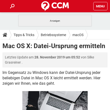
MENU
HOME
SPIELE
STREAMING
TIPPS & TRICKS
Tipps & Tricks
Betriebssysteme
macOS
ANDROID
IOS
SPIELE
STREAMING
DOWNLOADS
Mac OS X: Datei-Ursprung ermitteln
WINDOWS 10
INSTAGRAM
ANDROID
IOS
WHATSAPP
SPIELE
TIKTOK
STREAMING
FORUM
Letztes Update am
28. November 2019 um 05:52
von
Silke
WINDOWS 10
INSTAGRAM
FACEBOOK
ANDROID
HARDWARE
IOS
Grasreiner
.
WHATSAPP
SPIELE
TIKTOK
STREAMING
LEXIKON
WINDOWS 10
INSTAGRAM
Im Gegensatz zu Windows kann der Datei-Ursprung jeder
FACEBOOK
ANDROID
HARDWARE
IOS
beliebigen Datei in Mac OS X leicht ermittelt werden. Hier
WHATSAPP
SPIELE
TIKTOK
STREAMING
WINDOWS 10
INSTAGRAM
zeigen wir Ihnen, wie das geht.
FACEBOOK
ANDROID
HARDWARE
IOS
WHATSAPP
TIKTOK
WINDOWS 10
INSTAGRAM
FACEBOOK
HARDWARE
WHATSAPP
TIKTOK