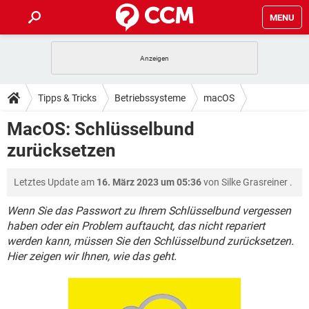
MENU
HOME
SPIELE
STREAMING
TIPPS & TRICKS
Tipps & Tricks
Betriebssysteme
macOS
ANDROID
IOS
SPIELE
STREAMING
DOWNLOADS
MacOS: Schlüsselbund
WINDOWS 10
INSTAGRAM
ANDROID
IOS
zurücksetzen
WHATSAPP
SPIELE
TIKTOK
STREAMING
FORUM
WINDOWS 10
INSTAGRAM
FACEBOOK
ANDROID
HARDWARE
IOS
Letztes Update am
16. März 2023 um 05:36
von
Silke Grasreiner
.
WHATSAPP
SPIELE
TIKTOK
STREAMING
LEXIKON
WINDOWS 10
INSTAGRAM
FACEBOOK
ANDROID
HARDWARE
IOS
Wenn Sie das Passwort zu Ihrem Schlüsselbund vergessen
WHATSAPP
SPIELE
TIKTOK
STREAMING
haben oder ein Problem auftaucht, das nicht repariert
WINDOWS 10
INSTAGRAM
werden kann, müssen Sie den Schlüsselbund zurücksetzen.
FACEBOOK
ANDROID
HARDWARE
IOS
Hier zeigen wir Ihnen, wie das geht.
WHATSAPP
TIKTOK
WINDOWS 10
INSTAGRAM
FACEBOOK
HARDWARE
WHATSAPP
TIKTOK