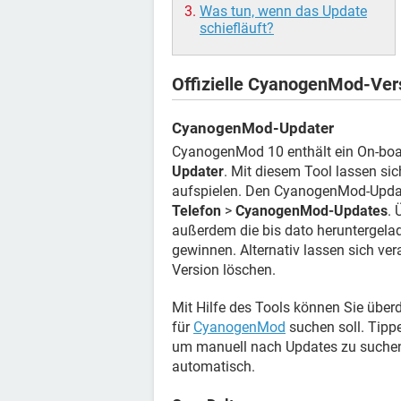
Was tun, wenn das Update
schiefläuft?
Offizielle CyanogenMod-Ver
CyanogenMod-Updater
CyanogenMod 10 enthält ein On-boa
Updater
. Mit diesem Tool lassen s
aufspielen. Den CyanogenMod-Updat
Telefon
>
CyanogenMod-Updates
.
außerdem die bis dato heruntergel
gewinnen. Alternativ lassen sich ve
Version löschen.
Mit Hilfe des Tools können Sie übe
für
CyanogenMod
suchen soll. Tipp
um manuell nach Updates zu suchen.
automatisch.