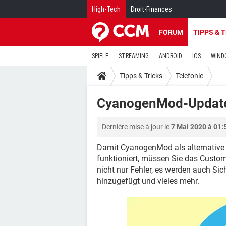
High-Tech
Droit-Finances
FORUM
TIPPS & 
SPIELE
STREAMING
ANDROID
IOS
WIND
Tipps & Tricks
Telefonie
CyanogenMod-Updat
Dernière mise à jour le
7 Mai 2020 à 01:
Damit CyanogenMod als alternative
funktioniert, müssen Sie das Custo
nicht nur Fehler, es werden auch Si
hinzugefügt und vieles mehr.