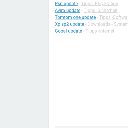
Psp update
-
Tipps -PlayStation
Avira update
-
Tipps -Sicherheit
Tomtom one update
-
Tipps -Softwa
Xp sp2 update
-
Downloads - Syste
Gopal update
-
Tipps -Internet