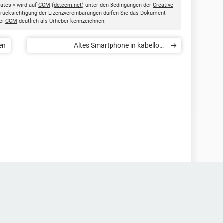
ates » wird auf
CCM
(
de.ccm.net
) unter den Bedingungen der
Creative
Berücksichtigung der Lizenzvereinbarungen dürfen Sie das Dokument
bei
CCM
deutlich als Urheber kennzeichnen.
en
Altes Smartphone in kabellose
Überwachungskamera verwandeln