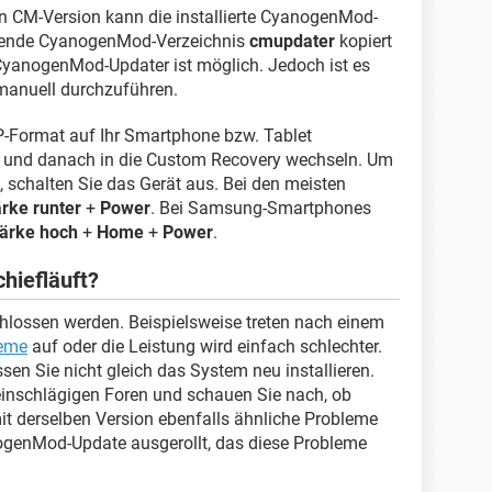
len CM-Version kann die installierte CyanogenMod-
chende CyanogenMod-Verzeichnis
cmupdater
kopiert
yanogenMod-Updater ist möglich. Jedoch ist es
 manuell durchzuführen.
-Format auf Ihr Smartphone bzw. Tablet
en und danach in die Custom Recovery wechseln. Um
 schalten Sie das Gerät aus. Bei den meisten
rke runter
+
Power
. Bei Samsung-Smartphones
tärke hoch
+
Home
+
Power
.
hiefläuft?
hlossen werden. Beispielsweise treten nach einem
eme
auf oder die Leistung wird einfach schlechter.
n Sie nicht gleich das System neu installieren.
 einschlägigen Foren und schauen Sie nach, ob
it derselben Version ebenfalls ähnliche Probleme
nogenMod-Update ausgerollt, das diese Probleme