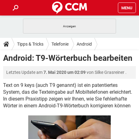
MENU
HOME
SPIELE
STREAMING
TIPPS & TRICKS
Tipps & Tricks
Telefonie
Android
ANDROID
IOS
SPIELE
STREAMING
DOWNLOADS
Android: T9-Wörterbuch bearbeiten
WINDOWS 10
INSTAGRAM
ANDROID
IOS
WHATSAPP
SPIELE
TIKTOK
STREAMING
FORUM
Letztes Update am
7. Mai 2020 um 02:09
von
Silke Grasreiner
.
WINDOWS 10
INSTAGRAM
FACEBOOK
ANDROID
HARDWARE
IOS
WHATSAPP
SPIELE
TIKTOK
STREAMING
Text on 9 keys (auch T9 genannt) ist ein patentiertes
LEXIKON
WINDOWS 10
INSTAGRAM
System, das die Texteingabe auf Mobiltelefonen erleichtert.
FACEBOOK
ANDROID
HARDWARE
IOS
In diesem Praxistipp zeigen wir Ihnen, wie Sie fehlerhafte
WHATSAPP
SPIELE
TIKTOK
STREAMING
WINDOWS 10
INSTAGRAM
Wörter in einem Android-T9-Wörterbuch korrigieren können
FACEBOOK
ANDROID
HARDWARE
IOS
WHATSAPP
TIKTOK
WINDOWS 10
INSTAGRAM
FACEBOOK
HARDWARE
WHATSAPP
TIKTOK