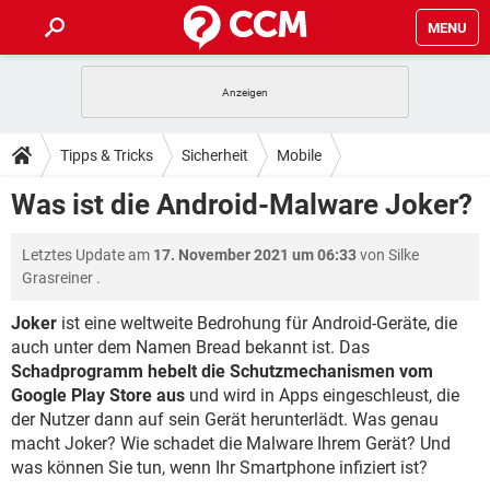
MENU
HOME
SPIELE
STREAMING
TIPPS & TRICKS
Tipps & Tricks
Sicherheit
Mobile
ANDROID
IOS
SPIELE
STREAMING
DOWNLOADS
Was ist die Android-Malware Joker?
WINDOWS 10
INSTAGRAM
ANDROID
IOS
WHATSAPP
SPIELE
TIKTOK
STREAMING
FORUM
Letztes Update am
17. November 2021 um 06:33
von
Silke
WINDOWS 10
INSTAGRAM
FACEBOOK
ANDROID
HARDWARE
IOS
Grasreiner
.
WHATSAPP
SPIELE
TIKTOK
STREAMING
LEXIKON
WINDOWS 10
INSTAGRAM
Joker
ist eine weltweite Bedrohung für Android-Geräte, die
FACEBOOK
ANDROID
HARDWARE
IOS
auch unter dem Namen Bread bekannt ist. Das
WHATSAPP
SPIELE
TIKTOK
STREAMING
WINDOWS 10
INSTAGRAM
Schadprogramm hebelt die Schutzmechanismen vom
FACEBOOK
ANDROID
HARDWARE
IOS
Google Play Store aus
und wird in Apps eingeschleust, die
WHATSAPP
TIKTOK
der Nutzer dann auf sein Gerät herunterlädt. Was genau
WINDOWS 10
INSTAGRAM
macht Joker? Wie schadet die Malware Ihrem Gerät? Und
FACEBOOK
HARDWARE
WHATSAPP
TIKTOK
was können Sie tun, wenn Ihr Smartphone infiziert ist?