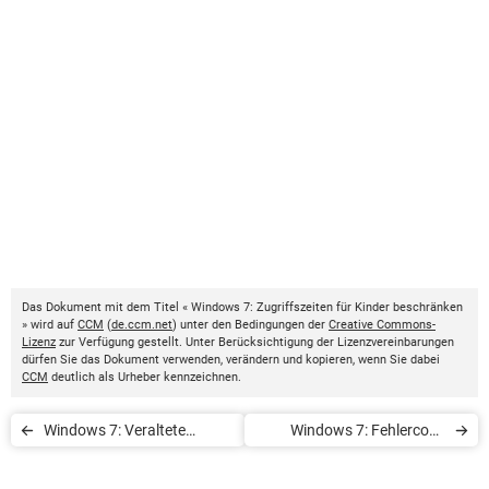
Das Dokument mit dem Titel « Windows 7: Zugriffszeiten für Kinder beschränken
» wird auf
CCM
(
de.ccm.net
) unter den Bedingungen der
Creative Commons-
Lizenz
zur Verfügung gestellt. Unter Berücksichtigung der Lizenzvereinbarungen
dürfen Sie das Dokument verwenden, verändern und kopieren, wenn Sie dabei
CCM
deutlich als Urheber kennzeichnen.
Windows 7: Veraltete
Windows 7: Fehlercode
Updates entfernen
0x80070643