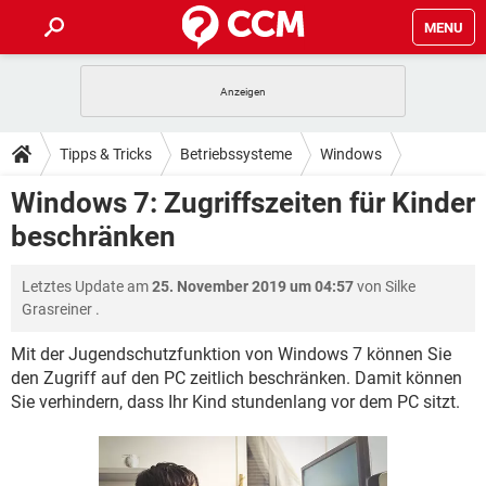
MENU
HOME
SPIELE
STREAMING
TIPPS & TRICKS
Tipps & Tricks
Betriebssysteme
Windows
ANDROID
IOS
SPIELE
STREAMING
DOWNLOADS
Windows 7: Zugriffszeiten für Kinder
Windows 7
WINDOWS 10
INSTAGRAM
ANDROID
IOS
beschränken
WHATSAPP
SPIELE
TIKTOK
STREAMING
FORUM
WINDOWS 10
INSTAGRAM
FACEBOOK
ANDROID
HARDWARE
IOS
Letztes Update am
25. November 2019 um 04:57
von
Silke
WHATSAPP
SPIELE
TIKTOK
STREAMING
LEXIKON
WINDOWS 10
Grasreiner
.
INSTAGRAM
FACEBOOK
ANDROID
HARDWARE
IOS
WHATSAPP
SPIELE
TIKTOK
STREAMING
Mit der Jugendschutzfunktion von Windows 7 können Sie
WINDOWS 10
INSTAGRAM
den Zugriff auf den PC zeitlich beschränken. Damit können
FACEBOOK
ANDROID
HARDWARE
IOS
Sie verhindern, dass Ihr Kind stundenlang vor dem PC sitzt.
WHATSAPP
TIKTOK
WINDOWS 10
INSTAGRAM
FACEBOOK
HARDWARE
WHATSAPP
TIKTOK