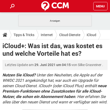
MENU
HOME
SPIELE
STREAMING
TIPPS & TRICKS
Tipps & Tricks
Internet
Cloud-Dienste
iCloud
ANDROID
IOS
SPIELE
STREAMING
DOWNLOADS
iCloud+: Was ist das, was kostet es
WINDOWS 10
INSTAGRAM
ANDROID
IOS
und welche Vorteile hat es?
WHATSAPP
SPIELE
TIKTOK
STREAMING
FORUM
WINDOWS 10
INSTAGRAM
FACEBOOK
ANDROID
HARDWARE
IOS
Letztes Update am
29. Juni 2021 um 04:15
von
Silke Grasreiner
.
WHATSAPP
SPIELE
TIKTOK
STREAMING
LEXIKON
WINDOWS 10
INSTAGRAM
FACEBOOK
ANDROID
HARDWARE
IOS
Nutzen Sie iCloud?
Unter den Neuheiten, die Apple auf der
WHATSAPP
SPIELE
TIKTOK
STREAMING
WWDC 2021 angekündigt hat, war auch ein Upgrade für
WINDOWS 10
INSTAGRAM
seinen Cloud-Dienst. iCloud+ (oder iCloud Plus) enthält
neue
FACEBOOK
ANDROID
HARDWARE
IOS
Premium-Funktionen ohne Zusatzkosten für alle iCloud-
WHATSAPP
TIKTOK
WINDOWS 10
INSTAGRAM
Nutzer, die schon ein Abonnement haben
. Hier erfahren Sie
FACEBOOK
HARDWARE
alles über den neuen Dienst und wann er verfügbar sein wird.
WHATSAPP
TIKTOK