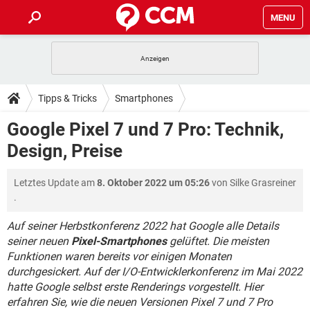
MENU
HOME
SPIELE
STREAMING
TIPPS & TRICKS
Tipps & Tricks
Smartphones
ANDROID
IOS
SPIELE
STREAMING
DOWNLOADS
Google Pixel 7 und 7 Pro: Technik,
WINDOWS 10
INSTAGRAM
ANDROID
IOS
Design, Preise
WHATSAPP
SPIELE
TIKTOK
STREAMING
FORUM
WINDOWS 10
INSTAGRAM
FACEBOOK
ANDROID
HARDWARE
IOS
Letztes Update am
8. Oktober 2022 um 05:26
von
Silke Grasreiner
WHATSAPP
SPIELE
TIKTOK
STREAMING
LEXIKON
WINDOWS 10
.
INSTAGRAM
FACEBOOK
ANDROID
HARDWARE
IOS
WHATSAPP
SPIELE
TIKTOK
STREAMING
Auf seiner Herbstkonferenz 2022 hat Google alle Details
WINDOWS 10
INSTAGRAM
seiner neuen
Pixel-Smartphones
gelüftet. Die meisten
FACEBOOK
ANDROID
HARDWARE
IOS
Funktionen waren bereits vor einigen Monaten
WHATSAPP
TIKTOK
WINDOWS 10
INSTAGRAM
durchgesickert. Auf der I/O-Entwicklerkonferenz im Mai 2022
FACEBOOK
HARDWARE
hatte Google selbst erste Renderings vorgestellt. Hier
WHATSAPP
TIKTOK
erfahren Sie, wie die neuen Versionen Pixel 7 und 7 Pro