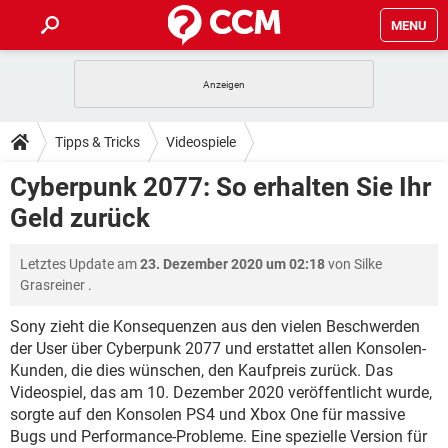
MENU
HOME
SPIELE
STREAMING
TIPPS & TRICKS
Tipps & Tricks
Videospiele
ANDROID
IOS
SPIELE
STREAMING
DOWNLOADS
Cyberpunk 2077: So erhalten Sie Ihr
WINDOWS 10
INSTAGRAM
ANDROID
IOS
Geld zurück
WHATSAPP
SPIELE
TIKTOK
STREAMING
FORUM
WINDOWS 10
INSTAGRAM
FACEBOOK
ANDROID
HARDWARE
IOS
Letztes Update am
23. Dezember 2020 um 02:18
von
Silke
WHATSAPP
SPIELE
TIKTOK
STREAMING
LEXIKON
WINDOWS 10
Grasreiner
.
INSTAGRAM
FACEBOOK
ANDROID
HARDWARE
IOS
WHATSAPP
SPIELE
TIKTOK
STREAMING
Sony zieht die Konsequenzen aus den vielen Beschwerden
WINDOWS 10
INSTAGRAM
der User über Cyberpunk 2077 und erstattet allen Konsolen-
FACEBOOK
ANDROID
HARDWARE
IOS
Kunden, die dies wünschen, den Kaufpreis zurück. Das
WHATSAPP
TIKTOK
WINDOWS 10
INSTAGRAM
Videospiel, das am 10. Dezember 2020 veröffentlicht wurde,
FACEBOOK
HARDWARE
sorgte auf den Konsolen PS4 und Xbox One für massive
WHATSAPP
TIKTOK
Bugs und Performance-Probleme. Eine spezielle Version für