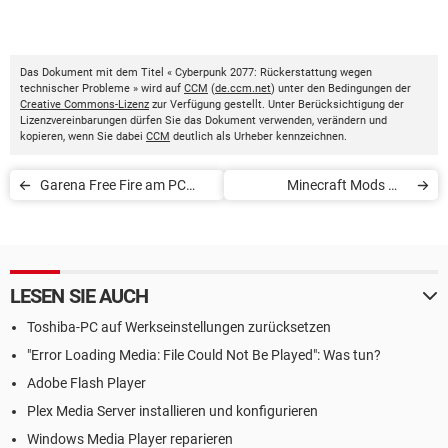
Das Dokument mit dem Titel « Cyberpunk 2077: Rückerstattung wegen
technischer Probleme » wird auf
CCM
(
de.ccm.net
) unter den Bedingungen der
Creative Commons-Lizenz
zur Verfügung gestellt. Unter Berücksichtigung der
Lizenzvereinbarungen dürfen Sie das Dokument verwenden, verändern und
kopieren, wenn Sie dabei
CCM
deutlich als Urheber kennzeichnen.
Garena Free Fire am PC
Minecraft Mods mit
spielen
Minecraft Forge installieren
LESEN SIE AUCH
Toshiba-PC auf Werkseinstellungen zurücksetzen
"Error Loading Media: File Could Not Be Played": Was tun?
Adobe Flash Player
Plex Media Server installieren und konfigurieren
Windows Media Player reparieren