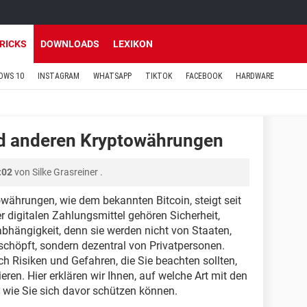
TRICKS
DOWNLOADS
LEXIKON
OWS 10
INSTAGRAM
WHATSAPP
TIKTOK
FACEBOOK
HARDWARE
nd anderen Kryptowährungen
:02
von
Silke Grasreiner
.
owährungen, wie dem bekannten Bitcoin, steigt seit
er digitalen Zahlungsmittel gehören Sicherheit,
bhängigkeit, denn sie werden nicht von Staaten,
schöpft, sondern dezentral von Privatpersonen.
uch Risiken und Gefahren, die Sie beachten sollten,
eren. Hier erklären wir Ihnen, auf welche Art mit den
wie Sie sich davor schützen können.