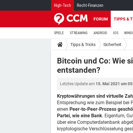
High-Tech
Recht-Finanzen
FORUM
TIPPS & 
SPIELE
STREAMING
ANDROID
IOS
WIND
Tipps & Tricks
Sicherheit
Bitcoin und Co: Wie 
entstanden?
Letztes Update am
15. Mai 2021 um 05
Kryptowährungen sind virtuelle Zah
Entsprechung wie zum Beispiel bei Pap
einen
Peer-to-Peer-Prozess geschöp
Partei, wie eine Bank
. Eigentum, Gu
über eine Computerdatenbank abgeb
kryptologische Verschlüsselung gesich