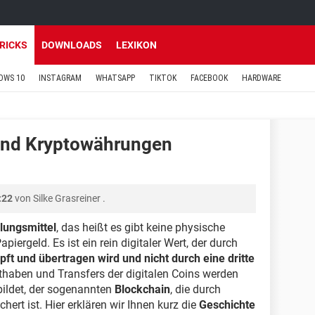
TRICKS
DOWNLOADS
LEXIKON
OWS 10
INSTAGRAM
WHATSAPP
TIKTOK
FACEBOOK
HARDWARE
sind Kryptowährungen
:22
von
Silke Grasreiner
.
lungsmittel
, das heißt es gibt keine physische
iergeld. Es ist ein rein digitaler Wert, der durch
ft und übertragen wird und nicht durch eine dritte
thaben und Transfers der digitalen Coins werden
ildet, der sogenannten
Blockchain
, die durch
ert ist. Hier erklären wir Ihnen kurz die
Geschichte