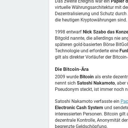
Das zweite Ereignis war ein
Papier d
virtuelle Währungsarchitektur mit
Dezentralisierung und Schutz durch 
die heutigen Kryptowährungen sind.
1998 entwarf
Nick Szabo das Konzep
Bitgold nannte, die allerdings nie a
späteren gold-basierten Börse BitGol
Technologie und erforderte eine
Fun
gilt als direkter Vorläufer der Bitcoin
Die Bitcoin-Ära
2009 wurde
Bitcoin
als erste dezent
nennt sich
Satoshi Nakamoto
, aber
Pseudonym steckt, ist immer noch n
Satoshi Nakamoto verfasste ein
Pap
Electronic Cash System
und sendete 
interessierten Personen. Bitcoin gil
dezentrale Kontrolle, Anonymität de
begrenzte Geldschöpfung.