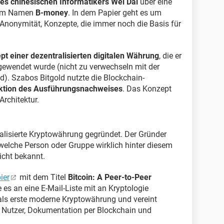
es chinesischen Informatikers Wei Dai
über eine
 dem Namen
B-money
. In dem Papier geht es um
Anonymität, Konzepte, die immer noch die Basis für
t einer dezentralisierten digitalen Währung
, die er
ngewendet wurde (nicht zu verwechseln mit der
d). Szabos Bitgold nutzte die Blockchain-
ktion des Ausführungsnachweises
. Das Konzept
-Architektur.
ralisierte Kryptowährung gegründet. Der Gründer
 welche Person oder Gruppe wirklich hinter diesem
icht bekannt.
ier
mit dem Titel
Bitcoin: A Peer-to-Peer
es an eine E-Mail-Liste mit an Kryptologie
t als erste moderne Kryptowährung und vereint
r Nutzer, Dokumentation per Blockchain und