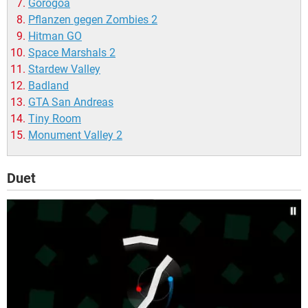
Gorogoa
Pflanzen gegen Zombies 2
Hitman GO
Space Marshals 2
Stardew Valley
Badland
GTA San Andreas
Tiny Room
Monument Valley 2
Duet