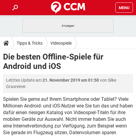
MENU
HOME
SPIELE
STREAMING
TIPPS & TRICKS
Tipps & Tricks
Videospiele
ANDROID
IOS
SPIELE
STREAMING
DOWNLOADS
Die besten Offline-Spiele für
WINDOWS 10
INSTAGRAM
ANDROID
IOS
Android und iOS
WHATSAPP
SPIELE
TIKTOK
STREAMING
FORUM
WINDOWS 10
INSTAGRAM
FACEBOOK
ANDROID
HARDWARE
IOS
Letztes Update am
21. November 2019 um 01:50
von
Silke
WHATSAPP
SPIELE
TIKTOK
STREAMING
LEXIKON
WINDOWS 10
Grasreiner
.
INSTAGRAM
FACEBOOK
ANDROID
HARDWARE
IOS
WHATSAPP
SPIELE
TIKTOK
STREAMING
Spielen Sie gerne auf Ihrem Smartphone oder Tablet? Viele
WINDOWS 10
INSTAGRAM
Millionen Android- und iOS-Nutzer wie Sie tun das und haben
FACEBOOK
ANDROID
HARDWARE
IOS
dafür einen riesigen Katalog von Videospiel-Titeln für ihre
WHATSAPP
TIKTOK
WINDOWS 10
INSTAGRAM
mobilen Geräte zur Auswahl. Nicht immer haben Sie auch
FACEBOOK
HARDWARE
eine Internetverbindung zur Verfügung, zum Beispiel wenn
WHATSAPP
TIKTOK
Sie gerade im Flugzeug sitzen, Datenvolumen sparen