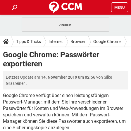
MENU
HOME
SPIELE
STREAMING
TIPPS & TRICKS
Tipps & Tricks
Internet
Browser
Google Chrome
ANDROID
IOS
SPIELE
STREAMING
DOWNLOADS
Google Chrome: Passwörter
WINDOWS 10
INSTAGRAM
ANDROID
IOS
exportieren
WHATSAPP
SPIELE
TIKTOK
STREAMING
FORUM
WINDOWS 10
INSTAGRAM
FACEBOOK
ANDROID
HARDWARE
IOS
Letztes Update am
14. November 2019 um 02:56
von
Silke
WHATSAPP
SPIELE
TIKTOK
STREAMING
LEXIKON
WINDOWS 10
Grasreiner
.
INSTAGRAM
FACEBOOK
ANDROID
HARDWARE
IOS
WHATSAPP
SPIELE
TIKTOK
STREAMING
Google Chrome verfügt über einen leistungsfähigen
WINDOWS 10
INSTAGRAM
Passwort-Manager, mit dem Sie Ihre verschiedenen
FACEBOOK
ANDROID
HARDWARE
IOS
Passwörter für Konten und Web-Anwendungen im Browser
WHATSAPP
TIKTOK
WINDOWS 10
INSTAGRAM
speichern und verwalten können. Mit dem Passwort-
FACEBOOK
HARDWARE
Manager können Sie diese Passwörter auch exportieren, um
WHATSAPP
TIKTOK
eine Sicherungskopie anzulegen.