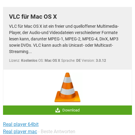
FACEBOOK
HARDWARE
VLC für Mac OS X
VLC für Mac OS X ist ein freier und quelloffener Multimedia-
Player, der Audio-und Videodateien verschiedener Formate
lesen kann, darunter MPEG-1, MPEG-2, MPEG-4, DivX, MP3
sowie DVDs. VLC kann auch als Unicast- oder Multicast-
Streaming...
Lizenz:
Kostenlos
OS:
Mac OS X
Sprache:
DE
Version:
3.0.12
Download
Real player 64bit
Real player mac
- Beste Antworten