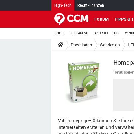
High-Tech
Recht-Finanzen
FORUM
TIPPS & 
SPIELE
STREAMING
ANDROID
IOS
WIND
Downloads
Webdesign
HT
Homepa
Herausgeber
Mit HomepageFIX können Sie Ihre eign
Internetseiten erstellen und verwalt
so einfach, dass Sie keine Grundken