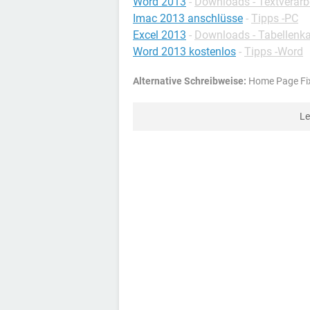
Word 2013
-
Downloads - Textverarb
Imac 2013 anschlüsse
-
Tipps -PC
Excel 2013
-
Downloads - Tabellenka
Word 2013 kostenlos
-
Tipps -Word
Alternative Schreibweise:
Home Page Fix
Le