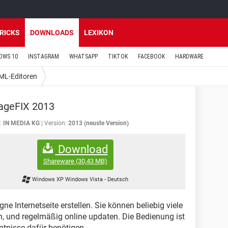
TRICKS
DOWNLOADS
LEXIKON
OWS 10
INSTAGRAM
WHATSAPP
TIKTOK
FACEBOOK
HARDWARE
ML-Editoren
geFIX 2013
:
IN MEDIA KG
Version:
2013 (neuste Version)
Download
Shareware
(30,43 MB)
Windows XP Windows Vista
-
Deutsch
e Internetseite erstellen. Sie können beliebig viele
en, und regelmäßig online updaten. Die Bedienung ist
ntnisse dafür benötigen.