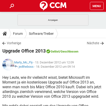
MENU
HOME
SPIELE
STREAMING
TIPPS & TRICKS
Forum
Software/Treiber
ANDROID
IOS
SPIELE
STREAMING
DOWNLOADS
Vorherige
Nächste
WINDOWS 10
INSTAGRAM
ANDROID
IOS
Upgrade Office 2013
WHATSAPP
SPIELE
TIKTOK
STREAMING
Gelöst
/Geschlossen
FORUM
WINDOWS 10
INSTAGRAM
FACEBOOK
ANDROID
HARDWARE
IOS
Marty_Mc_Fly
- 13. Dezember 2012 um 12:09
WHATSAPP
SPIELE
TIKTOK
STREAMING
LEXIKON
jedtheboss
-
18. Dezember 2012 um 09:14
WINDOWS 10
INSTAGRAM
FACEBOOK
ANDROID
HARDWARE
IOS
WHATSAPP
SPIELE
TIKTOK
STREAMING
Hey Leute, wie ihr vielleicht wisst, bietet Microsoft im
WINDOWS 10
INSTAGRAM
Moment ja ein kostenloses Upgrade auf Office 2013 an,
FACEBOOK
ANDROID
HARDWARE
IOS
wenn man noch bis März Office 2010 kauft. Dabei ist's jetzt
WHATSAPP
TIKTOK
allerdings ziemlich verwirrend, welche Version von Office
WINDOWS 10
INSTAGRAM
FACEBOOK
HARDWARE
2010 zu welcher Version von Office 2013 upgegradet wird.
WHATSAPP
TIKTOK
Mir geht's dabei speziell um das Upgrade von Office