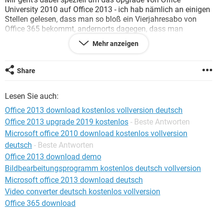
FACEBOOK
HARDWARE
University 2010 auf Office 2013 - ich hab nämlich an einigen
Stellen gelesen, dass man so bloß ein Vierjahresabo von
Office 365 bekommt, andernorts dagegen, dass man
zusätzlich dazu halt noch ganz normal Office 2013
Mehr anzeigen
bekommt. Was stimmt denn nun?
Ach ja, und weiß jemand noch, wo ich günstig die
Share
Studentenversion von Office 2010 herbekommen kann?
Lesen Sie auch:
Vielen Dank schonmal :).
Office 2013 download kostenlos vollversion deutsch
Office 2013 upgrade 2019 kostenlos
- Beste Antworten
Microsoft office 2010 download kostenlos vollversion
deutsch
- Beste Antworten
Office 2013 download demo
Bildbearbeitungsprogramm kostenlos deutsch vollversion
Microsoft office 2013 download deutsch
Video converter deutsch kostenlos vollversion
Office 365 download