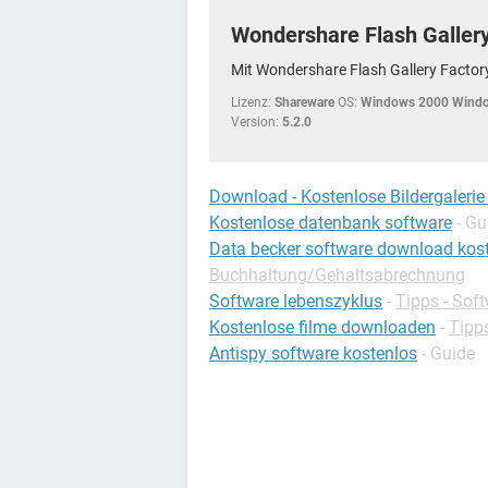
Wondershare Flash Gallery
Mit Wondershare Flash Gallery Factory
Lizenz:
Shareware
OS:
Windows 2000 Windo
Version:
5.2.0
Download - Kostenlose Bildergaleri
Kostenlose datenbank software
- Gu
Data becker software download kos
Buchhaltung/Gehaltsabrechnung
Software lebenszyklus
-
Tipps - Sof
Kostenlose filme downloaden
-
Tipp
Antispy software kostenlos
- Guide