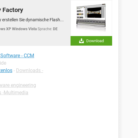
 Factory
 erstellen Sie dynamische Flash...
ws XP Windows Vista
Sprache:
DE
Download
e Software - CCM
ide
tenlos
-
Downloads -
tware engineering
s -Multimedia