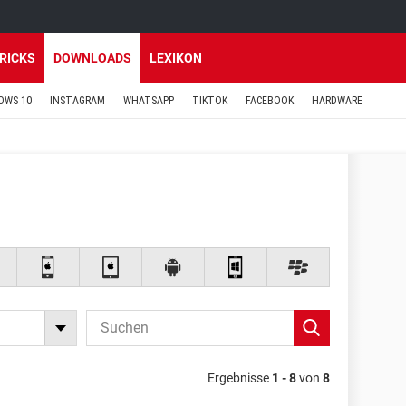
TRICKS
DOWNLOADS
LEXIKON
OWS 10
INSTAGRAM
WHATSAPP
TIKTOK
FACEBOOK
HARDWARE
Ergebnisse
1 - 8
von
8