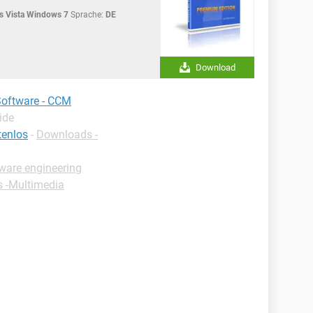
 Vista Windows 7
Sprache:
DE
Download
Software - CCM
ide
tenlos
-
Downloads -
tware engineering
s -Multimedia