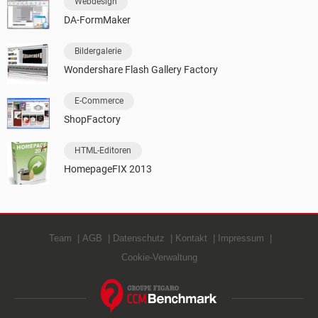
Webdesign
DA-FormMaker
Bildergalerie
Wondershare Flash Gallery Factory
E-Commerce
ShopFactory
HTML-Editoren
HomepageFIX 2013
Team
AGB
Datenschutz
Kontakt
Impressum
Cookie-Verwaltung