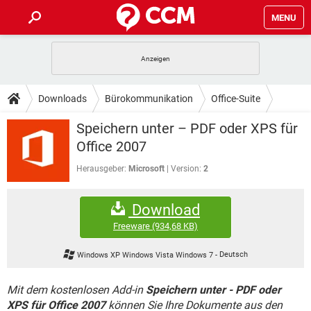
MENU
HOME
SPIELE
STREAMING
TIPPS & TRICKS
Downloads
Bürokommunikation
Office-Suite
ANDROID
IOS
SPIELE
STREAMING
DOWNLOADS
Speichern unter – PDF oder XPS für
WINDOWS 10
INSTAGRAM
ANDROID
IOS
Office 2007
WHATSAPP
SPIELE
TIKTOK
STREAMING
FORUM
WINDOWS 10
INSTAGRAM
Herausgeber:
Microsoft
Version:
2
FACEBOOK
ANDROID
HARDWARE
IOS
WHATSAPP
SPIELE
TIKTOK
STREAMING
LEXIKON
WINDOWS 10
INSTAGRAM
Download
FACEBOOK
ANDROID
HARDWARE
IOS
WHATSAPP
SPIELE
TIKTOK
STREAMING
Freeware
(934,68 KB)
WINDOWS 10
INSTAGRAM
FACEBOOK
ANDROID
HARDWARE
IOS
Windows XP Windows Vista Windows 7
-
Deutsch
WHATSAPP
TIKTOK
WINDOWS 10
INSTAGRAM
FACEBOOK
HARDWARE
Mit dem kostenlosen Add-in
Speichern unter - PDF oder
WHATSAPP
TIKTOK
XPS für Office 2007
können Sie Ihre Dokumente aus den