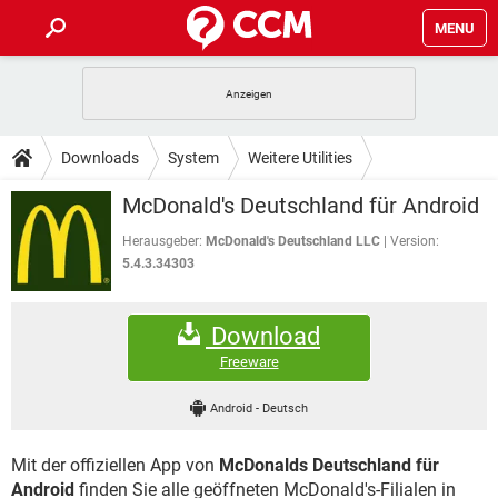
MENU
HOME
SPIELE
STREAMING
TIPPS & TRICKS
Downloads
System
Weitere Utilities
ANDROID
IOS
SPIELE
STREAMING
DOWNLOADS
McDonald's Deutschland für Android
WINDOWS 10
INSTAGRAM
ANDROID
IOS
WHATSAPP
SPIELE
TIKTOK
STREAMING
Herausgeber:
McDonald's Deutschland LLC
Version:
FORUM
WINDOWS 10
INSTAGRAM
5.4.3.34303
FACEBOOK
ANDROID
HARDWARE
IOS
WHATSAPP
SPIELE
TIKTOK
STREAMING
LEXIKON
WINDOWS 10
INSTAGRAM
Download
FACEBOOK
ANDROID
HARDWARE
IOS
WHATSAPP
SPIELE
TIKTOK
STREAMING
Freeware
WINDOWS 10
INSTAGRAM
FACEBOOK
ANDROID
HARDWARE
IOS
Android
-
Deutsch
WHATSAPP
TIKTOK
WINDOWS 10
INSTAGRAM
FACEBOOK
HARDWARE
Mit der offiziellen App von
McDonalds Deutschland für
WHATSAPP
TIKTOK
Android
finden Sie alle geöffneten McDonald's-Filialen in