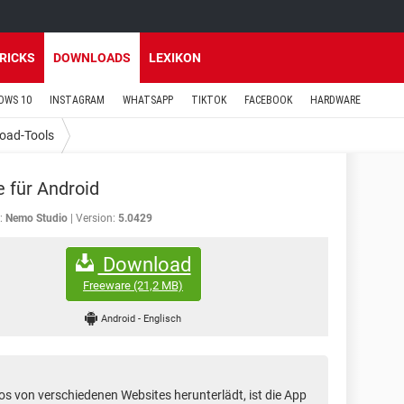
TRICKS
DOWNLOADS
LEXIKON
OWS 10
INSTAGRAM
WHATSAPP
TIKTOK
FACEBOOK
HARDWARE
oad-Tools
 für Android
:
Nemo Studio
Version:
5.0429
Download
Freeware
(21,2 MB)
Android
-
Englisch
os von verschiedenen Websites herunterlädt, ist die App