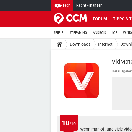
High-Tech
Recht-Finanzen
FORUM
TIPPS & 
SPIELE
STREAMING
ANDROID
IOS
WIND
Downloads
Internet
Downl
VidMate
Herausgeber
10
/10
Wenn man oft und viele Vide