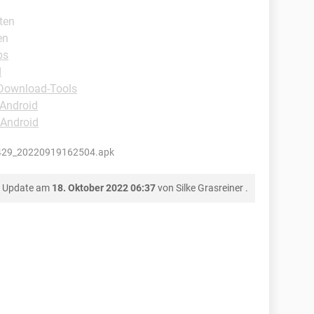
ten
en
ps
d
Download-Tools
-Android
-Android
429_20220919162504.apk
s Update am
18. Oktober 2022 06:37
von
Silke Grasreiner
.