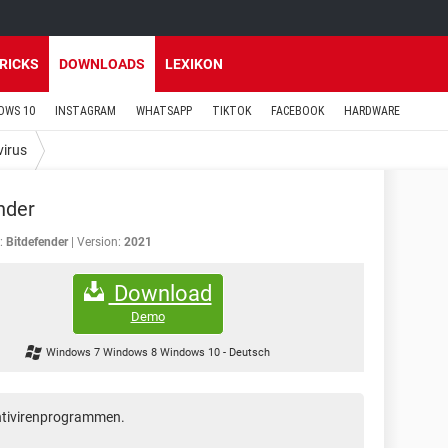
TRICKS
DOWNLOADS
LEXIKON
OWS 10
INSTAGRAM
WHATSAPP
TIKTOK
FACEBOOK
HARDWARE
virus
nder
:
Bitdefender
Version:
2021
Download
Demo
Windows 7 Windows 8 Windows 10
-
Deutsch
Antivirenprogrammen.