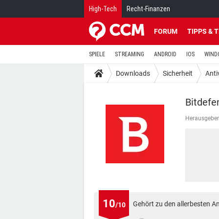
High-Tech
Recht-Finanzen
FORUM
TIPPS & 
SPIELE
STREAMING
ANDROID
IOS
WIND
Downloads
Sicherheit
Anti
Bitdefe
Herausgeber
10
Gehört zu den allerbesten 
/10