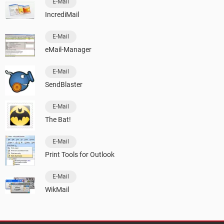
E-Mail
IncrediMail
E-Mail
eMail-Manager
E-Mail
SendBlaster
E-Mail
The Bat!
E-Mail
Print Tools for Outlook
E-Mail
WikMail