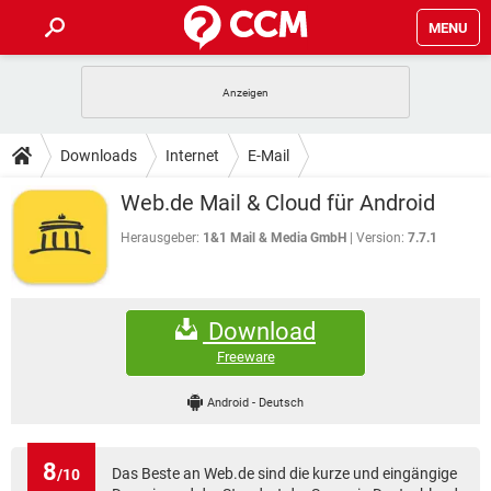
MENU
HOME
SPIELE
STREAMING
TIPPS & TRICKS
Downloads
Internet
E-Mail
ANDROID
IOS
SPIELE
STREAMING
DOWNLOADS
Web.de Mail & Cloud für Android
WINDOWS 10
INSTAGRAM
ANDROID
IOS
WHATSAPP
SPIELE
TIKTOK
STREAMING
Herausgeber:
1&1 Mail & Media GmbH
Version:
7.7.1
FORUM
WINDOWS 10
INSTAGRAM
FACEBOOK
ANDROID
HARDWARE
IOS
WHATSAPP
SPIELE
TIKTOK
STREAMING
LEXIKON
WINDOWS 10
INSTAGRAM
Download
FACEBOOK
ANDROID
HARDWARE
IOS
WHATSAPP
SPIELE
TIKTOK
STREAMING
Freeware
WINDOWS 10
INSTAGRAM
FACEBOOK
ANDROID
HARDWARE
IOS
Android
-
Deutsch
WHATSAPP
TIKTOK
WINDOWS 10
INSTAGRAM
FACEBOOK
HARDWARE
WHATSAPP
TIKTOK
8
Das Beste an Web.de sind die kurze und eingängige
/10