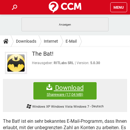
MENU
HOME
SPIELE
STREAMING
TIPPS & TRICKS
Downloads
Internet
E-Mail
ANDROID
IOS
SPIELE
STREAMING
DOWNLOADS
The Bat!
WINDOWS 10
INSTAGRAM
ANDROID
IOS
WHATSAPP
SPIELE
TIKTOK
STREAMING
Herausgeber:
RITLabs SRL
Version:
5.0.30
FORUM
WINDOWS 10
INSTAGRAM
FACEBOOK
ANDROID
HARDWARE
IOS
WHATSAPP
SPIELE
TIKTOK
STREAMING
LEXIKON
WINDOWS 10
INSTAGRAM
Download
FACEBOOK
ANDROID
HARDWARE
IOS
WHATSAPP
SPIELE
TIKTOK
STREAMING
Shareware
(17,04 MB)
WINDOWS 10
INSTAGRAM
FACEBOOK
ANDROID
HARDWARE
IOS
Windows XP Windows Vista Windows 7
-
Deutsch
WHATSAPP
TIKTOK
WINDOWS 10
INSTAGRAM
FACEBOOK
HARDWARE
The Bat! ist ein sehr bekanntes E-Mail-Programm, dass Ihnen
WHATSAPP
TIKTOK
erlaubt, mit der unbegrenzten Zahl an Konten zu arbeiten. Es