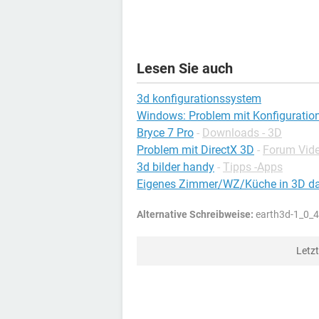
Lesen Sie auch
3d konfigurationssystem
Windows: Problem mit Konfiguratio
Bryce 7 Pro
-
Downloads - 3D
Problem mit DirectX 3D
-
Forum Vide
3d bilder handy
-
Tipps -Apps
Eigenes Zimmer/WZ/Küche in 3D dar
Alternative Schreibweise:
earth3d-1_0_4
Letz