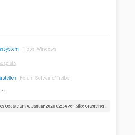
nssystem
-
Tipps -Windows
ospiele
stellen
-
Forum Software/Treiber
.zip
tes Update am
4. Januar 2020 02:34
von
Silke Grasreiner
.