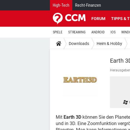
High-Tech
Recht-Finanzen
FORUM
TIPPS & 
SPIELE
STREAMING
ANDROID
IOS
WIND
Downloads
Heim & Hobby
Earth 3
Herausgeber
Mit
Earth 3D
können Sie den Planeten 
und in 3D. Eine Zoomfunktion vergrö
Planeten. Man kann Informationen 