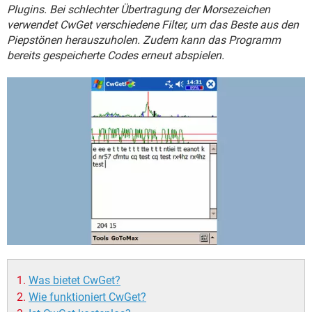
FACEBOOK
HARDWARE
Plugins. Bei schlechter Übertragung der Morsezeichen
verwendet CwGet verschiedene Filter, um das Beste aus den
Piepstönen herauszuholen. Zudem kann das Programm
bereits gespeicherte Codes erneut abspielen.
Was bietet CwGet?
Wie funktioniert CwGet?