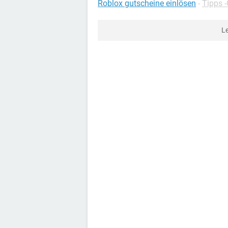
Roblox gutscheine einlösen
-
Tipps 
L