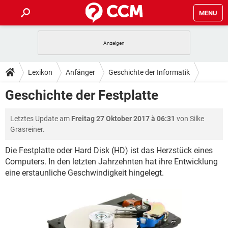
MENU
HOME
SPIELE
STREAMING
TIPPS & TRICKS
Lexikon
Anfänger
Geschichte der Informatik
ANDROID
IOS
SPIELE
STREAMING
DOWNLOADS
Geschichte der Festplatte
WINDOWS 10
INSTAGRAM
ANDROID
IOS
WHATSAPP
SPIELE
TIKTOK
STREAMING
FORUM
Letztes Update am
Freitag 27 Oktober 2017 à 06:31
von Silke
WINDOWS 10
INSTAGRAM
FACEBOOK
ANDROID
HARDWARE
IOS
Grasreiner.
WHATSAPP
SPIELE
TIKTOK
STREAMING
LEXIKON
WINDOWS 10
INSTAGRAM
Die Festplatte oder Hard Disk (HD) ist das Herzstück eines
FACEBOOK
ANDROID
HARDWARE
IOS
Computers. In den letzten Jahrzehnten hat ihre Entwicklung
WHATSAPP
SPIELE
TIKTOK
STREAMING
WINDOWS 10
INSTAGRAM
eine erstaunliche Geschwindigkeit hingelegt.
FACEBOOK
ANDROID
HARDWARE
IOS
WHATSAPP
TIKTOK
WINDOWS 10
INSTAGRAM
FACEBOOK
HARDWARE
WHATSAPP
TIKTOK