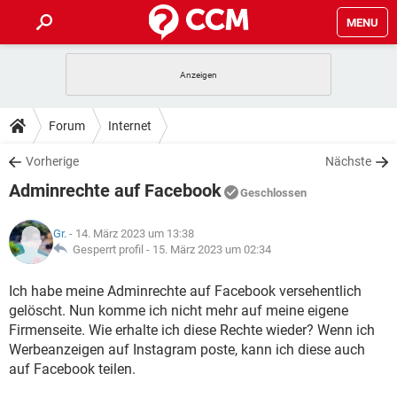
MENU
HOME
SPIELE
STREAMING
TIPPS & TRICKS
Forum
Internet
ANDROID
IOS
SPIELE
STREAMING
DOWNLOADS
Vorherige
Nächste
WINDOWS 10
INSTAGRAM
ANDROID
IOS
Adminrechte auf Facebook
WHATSAPP
SPIELE
TIKTOK
STREAMING
Geschlossen
FORUM
WINDOWS 10
INSTAGRAM
FACEBOOK
ANDROID
HARDWARE
IOS
Gr.
- 14. März 2023 um 13:38
WHATSAPP
SPIELE
TIKTOK
STREAMING
LEXIKON
Gesperrt profil -
15. März 2023 um 02:34
WINDOWS 10
INSTAGRAM
FACEBOOK
ANDROID
HARDWARE
IOS
WHATSAPP
SPIELE
TIKTOK
STREAMING
Ich habe meine Adminrechte auf Facebook versehentlich
WINDOWS 10
INSTAGRAM
gelöscht. Nun komme ich nicht mehr auf meine eigene
FACEBOOK
ANDROID
HARDWARE
IOS
WHATSAPP
TIKTOK
Firmenseite. Wie erhalte ich diese Rechte wieder? Wenn ich
WINDOWS 10
INSTAGRAM
Werbeanzeigen auf Instagram poste, kann ich diese auch
FACEBOOK
HARDWARE
auf Facebook teilen.
WHATSAPP
TIKTOK