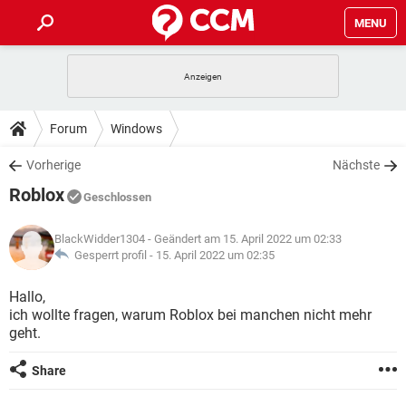
MENU
HOME
SPIELE
STREAMING
TIPPS & TRICKS
Forum
Windows
ANDROID
IOS
SPIELE
STREAMING
DOWNLOADS
Vorherige
Nächste
WINDOWS 10
INSTAGRAM
ANDROID
IOS
Roblox
WHATSAPP
SPIELE
TIKTOK
STREAMING
Geschlossen
FORUM
WINDOWS 10
INSTAGRAM
FACEBOOK
ANDROID
HARDWARE
IOS
BlackWidder1304
- Geändert am 15. April 2022 um 02:33
WHATSAPP
SPIELE
TIKTOK
STREAMING
LEXIKON
Gesperrt profil -
15. April 2022 um 02:35
WINDOWS 10
INSTAGRAM
FACEBOOK
ANDROID
HARDWARE
IOS
WHATSAPP
SPIELE
TIKTOK
STREAMING
Hallo,
WINDOWS 10
INSTAGRAM
ich wollte fragen, warum Roblox bei manchen nicht mehr
FACEBOOK
ANDROID
HARDWARE
IOS
geht.
WHATSAPP
TIKTOK
WINDOWS 10
INSTAGRAM
FACEBOOK
HARDWARE
Share
WHATSAPP
TIKTOK