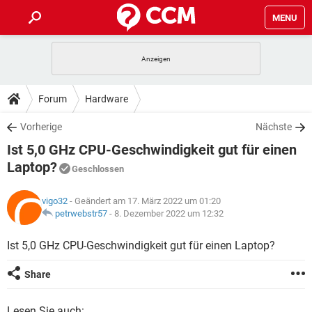
MENU
HOME
SPIELE
STREAMING
TIPPS & TRICKS
Forum
Hardware
ANDROID
IOS
SPIELE
STREAMING
DOWNLOADS
Vorherige
Nächste
WINDOWS 10
INSTAGRAM
ANDROID
IOS
Ist 5,0 GHz CPU-Geschwindigkeit gut für einen
WHATSAPP
SPIELE
TIKTOK
STREAMING
FORUM
WINDOWS 10
INSTAGRAM
Laptop?
Geschlossen
FACEBOOK
ANDROID
HARDWARE
IOS
WHATSAPP
SPIELE
TIKTOK
STREAMING
LEXIKON
WINDOWS 10
INSTAGRAM
vigo32
- Geändert am 17. März 2022 um 01:20
FACEBOOK
ANDROID
HARDWARE
IOS
petrwebstr57
-
8. Dezember 2022 um 12:32
WHATSAPP
SPIELE
TIKTOK
STREAMING
WINDOWS 10
INSTAGRAM
Ist 5,0 GHz CPU-Geschwindigkeit gut für einen Laptop?
FACEBOOK
ANDROID
HARDWARE
IOS
WHATSAPP
TIKTOK
WINDOWS 10
INSTAGRAM
Share
FACEBOOK
HARDWARE
WHATSAPP
TIKTOK
Lesen Sie auch: