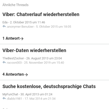
Ähnliche Threads
Viber: Chatverlauf wiederherstellen
Eda
-
2. Oktober 2015 um 11:46
anonymer Benutzer
-
5. Oktober 2015 um 18:05
1 Antwort
Viber-Daten wiederherstellen
TheBestZocker
-
26. August 2013 um 23:04
racoon003
-
25. November 2019 um 15:40
4 Antworten
Suche kostenlose, deutschsprachige Chats
MyFunChat
-
30. April 2013 um 01:24
diablo1981
-
17. Mai 2014 um 21:34