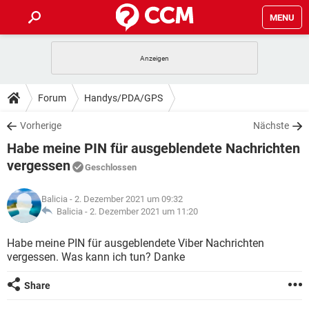
MENU
HOME
SPIELE
STREAMING
TIPPS & TRICKS
Forum
Handys/PDA/GPS
ANDROID
IOS
SPIELE
STREAMING
DOWNLOADS
Vorherige
Nächste
WINDOWS 10
INSTAGRAM
ANDROID
IOS
Habe meine PIN für ausgeblendete Nachrichten
WHATSAPP
SPIELE
TIKTOK
STREAMING
FORUM
WINDOWS 10
INSTAGRAM
vergessen
Geschlossen
FACEBOOK
ANDROID
HARDWARE
IOS
WHATSAPP
SPIELE
TIKTOK
STREAMING
LEXIKON
WINDOWS 10
INSTAGRAM
Balicia
- 2. Dezember 2021 um 09:32
FACEBOOK
ANDROID
HARDWARE
IOS
Balicia -
2. Dezember 2021 um 11:20
WHATSAPP
SPIELE
TIKTOK
STREAMING
WINDOWS 10
INSTAGRAM
Habe meine PIN für ausgeblendete Viber Nachrichten
FACEBOOK
ANDROID
HARDWARE
IOS
WHATSAPP
TIKTOK
vergessen. Was kann ich tun? Danke
WINDOWS 10
INSTAGRAM
FACEBOOK
HARDWARE
Share
WHATSAPP
TIKTOK