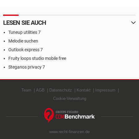
LESEN SIE AUCH
Tuneup utilities 7
Melodie suchen
Outlook express 7
Fruity loops studio mobile free
Steganos privacy 7
Team
AGB
Datenschutz
Kontakt
Impressum
Cookie-Verwaltung
www.recht-finanzen.de