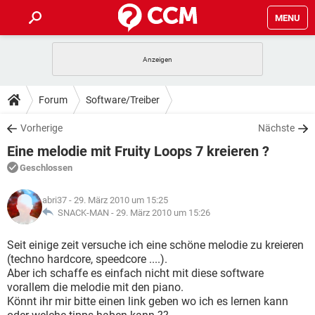
MENU
HOME
SPIELE
STREAMING
TIPPS & TRICKS
Forum
Software/Treiber
ANDROID
IOS
SPIELE
STREAMING
DOWNLOADS
Vorherige
Nächste
WINDOWS 10
INSTAGRAM
ANDROID
IOS
Eine melodie mit Fruity Loops 7 kreieren ?
WHATSAPP
SPIELE
TIKTOK
STREAMING
FORUM
WINDOWS 10
INSTAGRAM
Geschlossen
FACEBOOK
ANDROID
HARDWARE
IOS
WHATSAPP
SPIELE
TIKTOK
STREAMING
LEXIKON
WINDOWS 10
abri37
- 29. März 2010 um 15:25
INSTAGRAM
FACEBOOK
ANDROID
HARDWARE
IOS
SNACK-MAN -
29. März 2010 um 15:26
WHATSAPP
SPIELE
TIKTOK
STREAMING
WINDOWS 10
INSTAGRAM
Seit einige zeit versuche ich eine schöne melodie zu kreieren
FACEBOOK
ANDROID
HARDWARE
IOS
(techno hardcore, speedcore ....).
WHATSAPP
TIKTOK
Aber ich schaffe es einfach nicht mit diese software
WINDOWS 10
INSTAGRAM
FACEBOOK
HARDWARE
vorallem die melodie mit den piano.
WHATSAPP
TIKTOK
Könnt ihr mir bitte einen link geben wo ich es lernen kann