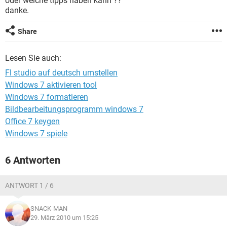
oder welche tipps haben kann ??
FACEBOOK
HARDWARE
danke.
Share
Lesen Sie auch:
Fl studio auf deutsch umstellen
Windows 7 aktivieren tool
Windows 7 formatieren
Bildbearbeitungsprogramm windows 7
Office 7 keygen
Windows 7 spiele
6 Antworten
ANTWORT 1 / 6
SNACK-MAN
29. März 2010 um 15:25