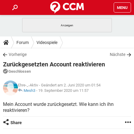
MENU
HOME
SPIELE
STREAMING
TIPPS & TRICKS
Forum
Videospiele
ANDROID
IOS
SPIELE
STREAMING
DOWNLOADS
Vorherige
Nächste
WINDOWS 10
INSTAGRAM
ANDROID
IOS
Zurückgesetzten Account reaktivieren
WHATSAPP
SPIELE
TIKTOK
STREAMING
FORUM
WINDOWS 10
INSTAGRAM
Geschlossen
FACEBOOK
ANDROID
HARDWARE
IOS
WHATSAPP
SPIELE
TIKTOK
STREAMING
LEXIKON
WINDOWS 10
Ehre-_-Aktiv
- Geändert am 2. Juni 2020 um 01:54
INSTAGRAM
FACEBOOK
ANDROID
HARDWARE
IOS
Mesh3
-
19. September 2020 um 11:57
WHATSAPP
SPIELE
TIKTOK
STREAMING
WINDOWS 10
INSTAGRAM
Mein Account wurde zurückgesetzt. Wie kann ich ihn
FACEBOOK
ANDROID
HARDWARE
IOS
reaktivieren?
WHATSAPP
TIKTOK
WINDOWS 10
INSTAGRAM
FACEBOOK
HARDWARE
Share
WHATSAPP
TIKTOK