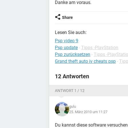
Danke am voraus.
Share
Lesen Sie auch:
Psp video 9
Psp update
-
Tipps -PlayStation
Psp zurücksetzen
-
Tipps -PlayStati
Grand theft auto iv cheats psp
-
Tipp
12 Antworten
ANTWORT 1 / 12
gulu
25. März 2010 um 11:27
Du kannst diese software versuchen