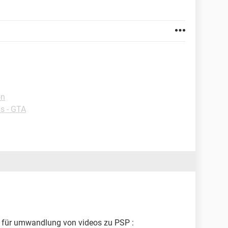
on
s - GTA
 für umwandlung von videos zu PSP :