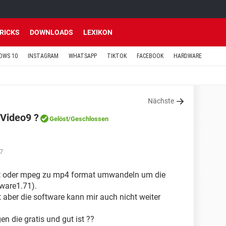
TRICKS
DOWNLOADS
LEXIKON
OWS 10
INSTAGRAM
WHATSAPP
TIKTOK
FACEBOOK
HARDWARE
Nächste
Video9 ?
Gelöst
/Geschlossen
7
rmat oder mpeg zu mp4 format umwandeln um die
ware1.71).
 aber die software kann mir auch nicht weiter
en die gratis und gut ist ??