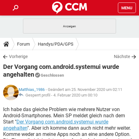
MENU
HOME
SPIELE
STREAMING
TIPPS & TRICKS
Forum
Handys/PDA/GPS
ANDROID
IOS
SPIELE
STREAMING
DOWNLOADS
Vorherige
Nächste
WINDOWS 10
INSTAGRAM
ANDROID
IOS
Der Vorgang com.android.systemui wurde
WHATSAPP
SPIELE
TIKTOK
STREAMING
FORUM
WINDOWS 10
INSTAGRAM
angehalten
Geschlossen
FACEBOOK
ANDROID
HARDWARE
IOS
WHATSAPP
SPIELE
TIKTOK
STREAMING
LEXIKON
WINDOWS 10
INSTAGRAM
Matthias_1986
- Geändert am 25. November 2020 um 02:11
FACEBOOK
ANDROID
HARDWARE
IOS
Gesperrt profil -
4. Februar 2020 um 00:10
WHATSAPP
SPIELE
TIKTOK
STREAMING
WINDOWS 10
INSTAGRAM
Ich habe das gleiche Problem wie mehrere Nutzer von
FACEBOOK
ANDROID
HARDWARE
IOS
WHATSAPP
TIKTOK
Android-Smartphones. Mein SP meldet gleich nach dem
WINDOWS 10
INSTAGRAM
Start "
Der Vorgang com.android.systemui wurde
FACEBOOK
HARDWARE
angehalten
". Aber ich komme dann auch nicht mehr weiter.
WHATSAPP
TIKTOK
Komme weder an meine Apps noch an eine andere Option.