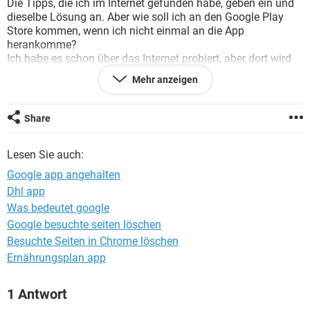
Die Tipps, die ich im Internet gefunden habe, geben ein und
FACEBOOK
HARDWARE
dieselbe Lösung an. Aber wie soll ich an den Google Play
Store kommen, wenn ich nicht einmal an die App
herankomme?
Ich habe es schon über das Internet probiert, aber dort wird
mein SP nicht gefunden. Ich habe es mit einem Kabel mit
Mehr anzeigen
dem Computer verbunden und auch ohne Kabel versucht.
Alle Versuche etwas zu ändern, haben nichts gebracht. Habe
keine Lust, mein SP total zu ruinieren.
Share
Wenn jemand eine bessere Lösung hat, wäre ich sehr
dankbar.
Lesen Sie auch:
Google app angehalten
Dhl app
Was bedeutet google
Google besuchte seiten löschen
Besuchte Seiten in Chrome löschen
Ernährungsplan app
1 Antwort