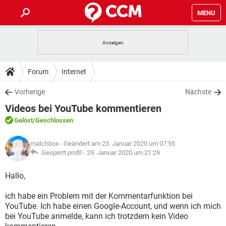
MENU
HOME
SPIELE
STREAMING
TIPPS & TRICKS
Forum
Internet
ANDROID
IOS
SPIELE
STREAMING
DOWNLOADS
Vorherige
Nächste
WINDOWS 10
INSTAGRAM
ANDROID
IOS
Videos bei YouTube kommentieren
WHATSAPP
SPIELE
TIKTOK
STREAMING
FORUM
WINDOWS 10
INSTAGRAM
Gelöst
/Geschlossen
FACEBOOK
ANDROID
HARDWARE
IOS
WHATSAPP
SPIELE
TIKTOK
STREAMING
LEXIKON
WINDOWS 10
matchbox
- Geändert am 23. Januar 2020 um 07:55
INSTAGRAM
FACEBOOK
ANDROID
HARDWARE
IOS
Gesperrt profil -
29. Januar 2020 um 21:29
WHATSAPP
SPIELE
TIKTOK
STREAMING
WINDOWS 10
INSTAGRAM
Hallo,
FACEBOOK
ANDROID
HARDWARE
IOS
WHATSAPP
TIKTOK
ich habe ein Problem mit der Kommentarfunktion bei
WINDOWS 10
INSTAGRAM
FACEBOOK
HARDWARE
YouTube. Ich habe einen Google-Account, und wenn ich mich
WHATSAPP
TIKTOK
bei YouTube anmelde, kann ich trotzdem kein Video