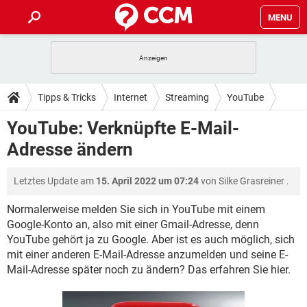
MENU
HOME
SPIELE
STREAMING
TIPPS & TRICKS
Tipps & Tricks
Internet
Streaming
YouTube
ANDROID
IOS
SPIELE
STREAMING
DOWNLOADS
YouTube: Verknüpfte E-Mail-
WINDOWS 10
INSTAGRAM
ANDROID
IOS
Adresse ändern
WHATSAPP
SPIELE
TIKTOK
STREAMING
FORUM
WINDOWS 10
INSTAGRAM
FACEBOOK
ANDROID
HARDWARE
IOS
Letztes Update am
15. April 2022 um 07:24
von
Silke Grasreiner
.
WHATSAPP
SPIELE
TIKTOK
STREAMING
LEXIKON
WINDOWS 10
INSTAGRAM
FACEBOOK
ANDROID
HARDWARE
IOS
Normalerweise melden Sie sich in YouTube mit einem
WHATSAPP
SPIELE
TIKTOK
STREAMING
Google-Konto an, also mit einer Gmail-Adresse, denn
WINDOWS 10
INSTAGRAM
YouTube gehört ja zu Google. Aber ist es auch möglich, sich
FACEBOOK
ANDROID
HARDWARE
IOS
mit einer anderen E-Mail-Adresse anzumelden und seine E-
WHATSAPP
TIKTOK
WINDOWS 10
INSTAGRAM
Mail-Adresse später noch zu ändern? Das erfahren Sie hier.
FACEBOOK
HARDWARE
WHATSAPP
TIKTOK